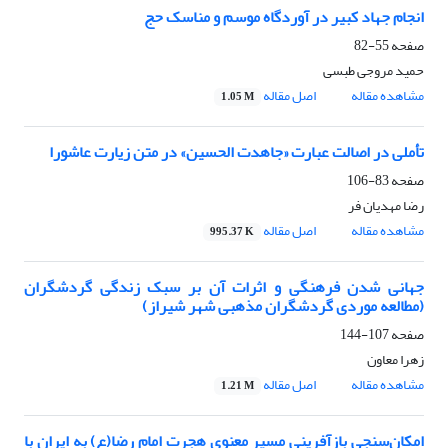
انجام جهاد کبیر در آوردگاه موسم و مناسک حج
صفحه
55-82
حمید مروجی طبسی
مشاهده مقاله
اصل مقاله
1.05 M
تأملی در اصالت عبارت «جاهدت الحسین» در متن زیارت عاشورا
صفحه
83-106
رضا مهدیان فر
مشاهده مقاله
اصل مقاله
995.37 K
جهانی شدن فرهنگی و اثرات آن بر سبک زندگی گردشگران
(مطالعه موردی گردشگران مذهبی شهر شیراز)
صفحه
107-144
زهرا معاون
مشاهده مقاله
اصل مقاله
1.21 M
امکان‌سنجی بازآفرینی مسیر معنوی هجرت امام رضا(ع) به ایران با