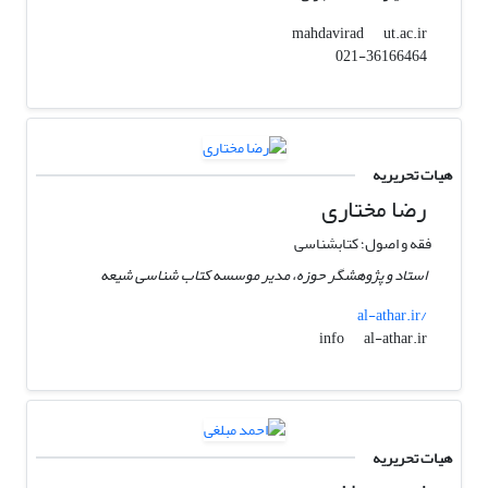
ut.ac.ir
mahdavirad
021-36166464
هیات تحریریه
رضا مختاری
فقه و اصول؛ کتابشناسی
استاد و پژوهشگر حوزه، مدیر موسسه کتاب شناسی شیعه
al-athar.ir/
al-athar.ir
info
هیات تحریریه