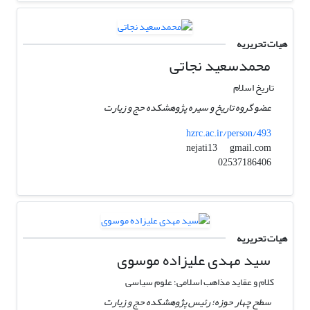
هیات تحریریه
محمدسعید نجاتی
تاریخ اسلام
عضو گروه تاریخ و سیره پژوهشکده حج و زیارت
hzrc.ac.ir/person/493
gmail.com
nejati13
02537186406
هیات تحریریه
سید مهدی علیزاده موسوی
کلام و عقاید مذاهب اسلامی؛ علوم سیاسی
سطح چهار حوزه؛ رئیس پژوهشکده حج و زیارت