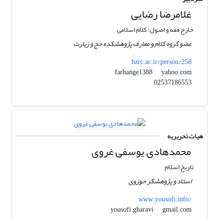
غلامرضا رضایی
خارج فقه و اصول؛ کلام اسلامی
عضو گروه کلام و معارف پژوهشکده حج و زیارت
hzrc.ac.ir/person/258
yahoo.com
farhange1388
02537186553
هیات تحریریه
محمدهادی یوسفی غروی
تاریخ اسلام
استاد و پژوهشگر حوزوی
www.yousofi.info/
gmail.com
yousofi.gharavi