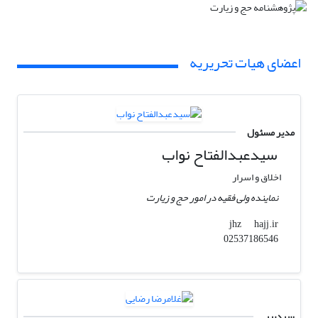
اعضای هیات تحریریه
مدیر مسئول
سیدعبدالفتاح نواب
اخلاق و اسرار
نماینده ولی فقیه در امور حج و زیارت
hajj.ir
jhz
02537186546
سردبیر