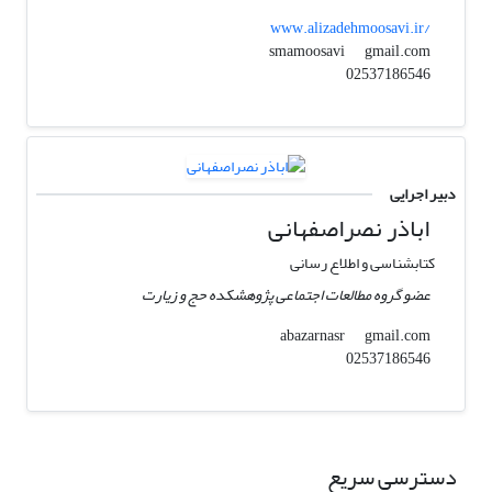
www.alizadehmoosavi.ir/
gmail.com
smamoosavi
02537186546
دبیر اجرایی
اباذر نصراصفهانی
کتابشناسی و اطلاع رسانی
عضو گروه مطالعات اجتماعی پژوهشکده حج و زیارت
gmail.com
abazarnasr
02537186546
دسترسی سریع