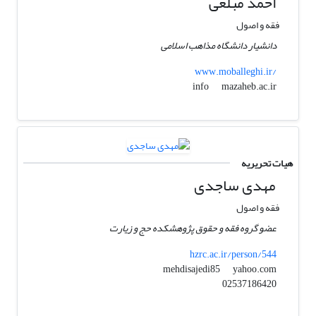
احمد مبلغی
فقه و اصول
دانشیار دانشگاه مذاهب اسلامی
www.moballeghi.ir/
mazaheb.ac.ir
info
هیات تحریریه
مهدی ساجدی
فقه و اصول
عضو گروه فقه و حقوق پژوهشکده حج و زیارت
hzrc.ac.ir/person/544
yahoo.com
mehdisajedi85
02537186420