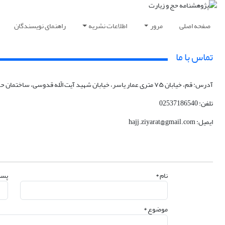
صفحه اصلی
مرور
اطلاعات نشریه
راهنمای نویسندگان
تماس با ما
آدرس: قم، خیابان ۷۵ متری عمار یاسر، خیابان شهید آیت الّله قدوسی، ساختمان حوزه نمایندگی ولی فقیه در امور حج و زیارت، طبقه چهارم- پژوهشکده حج و زیارت
تلفن: 02537186540
ایمیل: hajj.ziyarat@gmail.com
نام *
پست
موضوع *