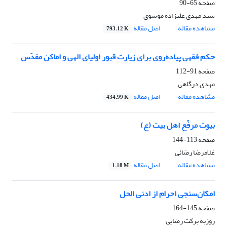
صفحه
65-90
سید مهدی علیزاده موسوی
مشاهده مقاله
اصل مقاله
793.12 K
حکم فقهی پیاده‌روی برای زیارت قبور اولیای الهی و اماکن مقدّس
صفحه
91-112
مهدی درگاهی
مشاهده مقاله
اصل مقاله
434.99 K
بیوت مرفّع اهل بیت (ع)
صفحه
113-144
غلامرضا رضائی
مشاهده مقاله
اصل مقاله
1.18 M
امکان‌سنجی احرام از ادنی الحل
صفحه
145-164
روزبه برکت رضایی