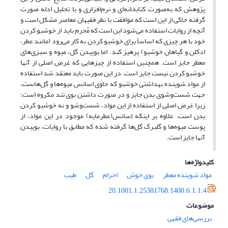
پژوهش که به‌صورت کتابخانه‌ای و نرم‌افزاری و با تحلیل ادله صورت
گرفته حاکی از این است که موافقت با نظر فقیهان معاصر مشکل است و
آنچه از روایات استفاده می‌شود این است که مُحرم باید از خوشبو کردن
خود با هر چیزی که اساساً برای خوشبو کردن به کار می‌رود (مانند عطر،
ادکلن و گیاهان خوشبو) پرهیز کند. اما بوییدن گل، میوه و سبزی‌های
معطر جایز است. همچنین استفاده از چیزهایی که غرض اصلی از آنها
خوشبو کردن نیست جایز است. در این صورت باید معتقد شد استفاده
از مواد شوینده بهداشتی خوشبو که حاوی اسانس میوه‌ها و گل‌هاست،
جهت شست‌وشوی بدن جایز و در صورت داشتن بوی تند مکروه است؛
زیرا غرض اصلی از استفاده از این مواد، شست‌وشو و نه خوشبو کردن
بدن است. علاوه بر اینکه اِسانس(عطرمایه) موجود در این مواد، از
پوست میوه‌ها و گلبرگ گل‌ها گرفته‌ شده که مطابق با روایات، بوییدن
آنها جایز است.
کلیدواژه‌ها
مواد شوینده معطر
بوی خوش
احرام
گل
طیب
20.1001.1.25381768.1400.6.1.1.4
موضوعات
بررسی‌های فقهی