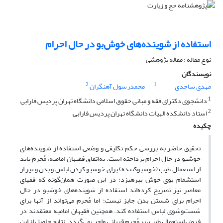
استفاده از شوینده‌های خوش‌بو در حال احرام
نوع مقاله : مقاله پژوهشی
نویسندگان
2
1
مهدی ساجدی
محمدرسول آهنگران
1
دانشجوی دکترای فقه و مبانی حقوق اسلامی دانشگاه تهران پردیس فارابی
2
استاد دانشکده الهیات دانشگاه تهران پردیس فارابی
چکیده
تحقیق حاضر به بررسی حکم تکلیفی و وضعی استفاده از شوینده‌های
خوشبو در حال احرام پرداخته است. به‌اتفاق فقیهان امامیه، مُحرم باید
از استعمال طیب (خوشبوکننده) برای خوشبو کردن لباس و بدن و نیز از
استشمام بوی خوش بپرهیزد؛ در این صورت همان‌گونه که فقهای
معاصر نیز تصریح کرده‌‌اند استفاده از شوینده‌های خوشبو در حال
احرام برای شستن بدن جایز نیست؛ اما مُحرم می‌تواند از آنها برای
شست‌وشوی لباس استفاده کند. همچنین فقیهان امامیه معتقدند در
فرض استعمال طیب، بر مُحرم قربانی واجب می‌گردد. نتایج حاصل از این