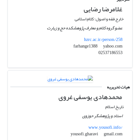
غلامرضا رضایی
خارج فقه و اصول؛ کلام اسلامی
عضو گروه کلام و معارف پژوهشکده حج و زیارت
hzrc.ac.ir/person/258
yahoo.com
farhange1388
02537186553
هیات تحریریه
محمدهادی یوسفی غروی
تاریخ اسلام
استاد و پژوهشگر حوزوی
www.yousofi.info/
gmail.com
yousofi.gharavi