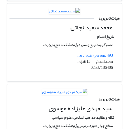
هیات تحریریه
محمدسعید نجاتی
تاریخ اسلام
عضو گروه تاریخ و سیره پژوهشکده حج و زیارت
hzrc.ac.ir/person/493
gmail.com
nejati13
02537186406
هیات تحریریه
سید مهدی علیزاده موسوی
کلام و عقاید مذاهب اسلامی؛ علوم سیاسی
سطح چهار حوزه؛ رئیس پژوهشکده حج و زیارت