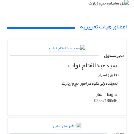
اعضای هیات تحریریه
مدیر مسئول
سیدعبدالفتاح نواب
اخلاق و اسرار
نماینده ولی فقیه در امور حج و زیارت
hajj.ir
jhz
02537186546
سردبیر