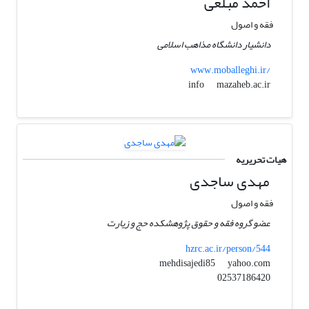
احمد مبلغی
فقه و اصول
دانشیار دانشگاه مذاهب اسلامی
www.moballeghi.ir/
mazaheb.ac.ir
info
هیات تحریریه
مهدی ساجدی
فقه و اصول
عضو گروه فقه و حقوق پژوهشکده حج و زیارت
hzrc.ac.ir/person/544
yahoo.com
mehdisajedi85
02537186420