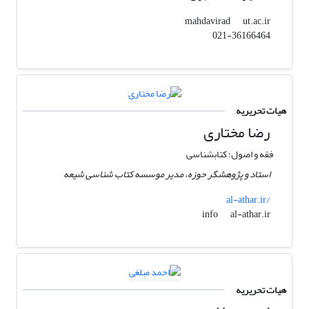
ut.ac.ir
mahdavirad
021-36166464
هیات تحریریه
رضا مختاری
فقه و اصول؛ کتابشناسی
استاد و پژوهشگر حوزه، مدیر موسسه کتاب شناسی شیعه
al-athar.ir/
al-athar.ir
info
هیات تحریریه