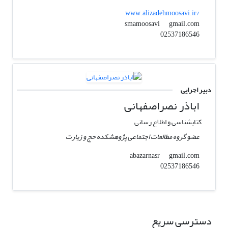
www.alizadehmoosavi.ir/
gmail.com
smamoosavi
02537186546
دبیر اجرایی
اباذر نصراصفهانی
کتابشناسی و اطلاع رسانی
عضو گروه مطالعات اجتماعی پژوهشکده حج و زیارت
gmail.com
abazarnasr
02537186546
دسترسی سریع